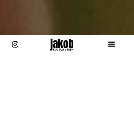
Das Kürbisfeld zwischen Niedersteinbach
und Michelbach
Die alte Kirche in Schimborn
Kapelle Rothengrund
Der Hahnenkammsee