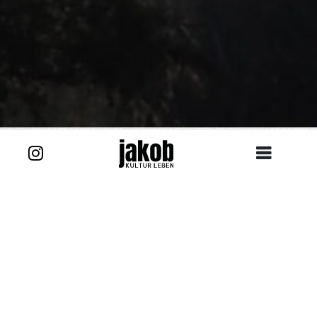
Alle Lieblingsorte
Beschreibung
Der Bau der alten Pfarrkirche ST.Jakobus der Ältere in