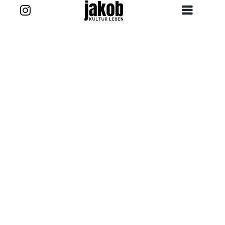
Zurück zur Story
Kontakt
projekt@jakob-kultur-leben.de
jakob_kultur_leben
Ansprechpartner