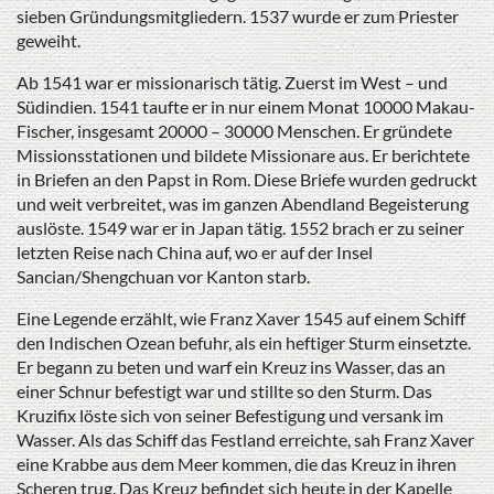
sieben Gründungsmitgliedern. 1537 wurde er zum Priester
geweiht.
Ab 1541 war er missionarisch tätig. Zuerst im West – und
Südindien. 1541 taufte er in nur einem Monat 10000 Makau-
Fischer, insgesamt 20000 – 30000 Menschen. Er gründete
Missionsstationen und bildete Missionare aus. Er berichtete
in Briefen an den Papst in Rom. Diese Briefe wurden gedruckt
und weit verbreitet, was im ganzen Abendland Begeisterung
auslöste. 1549 war er in Japan tätig. 1552 brach er zu seiner
letzten Reise nach China auf, wo er auf der Insel
Sancian/Shengchuan vor Kanton starb.
Eine Legende erzählt, wie Franz Xaver 1545 auf einem Schiff
den Indischen Ozean befuhr, als ein heftiger Sturm einsetzte.
Er begann zu beten und warf ein Kreuz ins Wasser, das an
einer Schnur befestigt war und stillte so den Sturm. Das
Kruzifix löste sich von seiner Befestigung und versank im
Wasser. Als das Schiff das Festland erreichte, sah Franz Xaver
eine Krabbe aus dem Meer kommen, die das Kreuz in ihren
Scheren trug. Das Kreuz befindet sich heute in der Kapelle