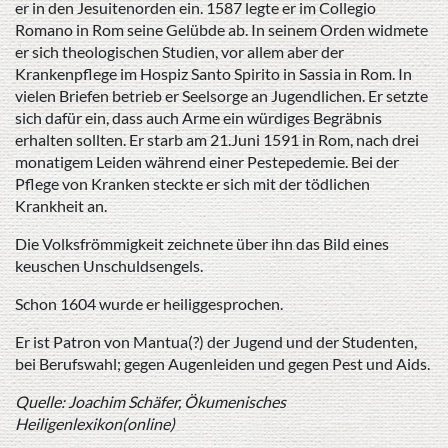
er in den Jesuitenorden ein. 1587 legte er im Collegio
Romano in Rom seine Gelübde ab. In seinem Orden widmete
er sich theologischen Studien, vor allem aber der
Krankenpflege im Hospiz Santo Spirito in Sassia in Rom. In
vielen Briefen betrieb er Seelsorge an Jugendlichen. Er setzte
sich dafür ein, dass auch Arme ein würdiges Begräbnis
erhalten sollten. Er starb am 21.Juni 1591 in Rom, nach drei
monatigem Leiden während einer Pestepedemie. Bei der
Pflege von Kranken steckte er sich mit der tödlichen
Krankheit an.
Die Volksfrömmigkeit zeichnete über ihn das Bild eines
keuschen Unschuldsengels.
Schon 1604 wurde er heiliggesprochen.
Er ist Patron von Mantua(?) der Jugend und der Studenten,
bei Berufswahl; gegen Augenleiden und gegen Pest und Aids.
Quelle: Joachim Schäfer, Ökumenisches
Heiligenlexikon(online)