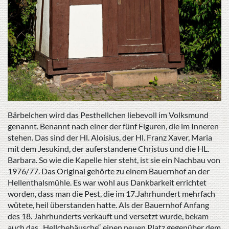
Bärbelchen wird das Pesthellchen liebevoll im Volksmund
genannt. Benannt nach einer der fünf Figuren, die im Inneren
stehen. Das sind der Hl. Aloisius, der Hl. Franz Xaver, Maria
mit dem Jesukind, der auferstandene Christus und die HL.
Barbara. So wie die Kapelle hier steht, ist sie ein Nachbau von
1976/77. Das Original gehörte zu einem Bauernhof an der
Hellenthalsmühle. Es war wohl aus Dankbarkeit errichtet
worden, dass man die Pest, die im 17.Jahrhundert mehrfach
wütete, heil überstanden hatte. Als der Bauernhof Anfang
des 18. Jahrhunderts verkauft und versetzt wurde, bekam
auch das „Hellchehäusche“ einen neuen Platz gegenüber dem