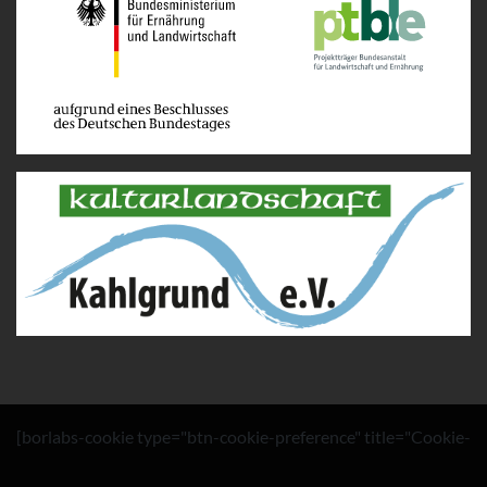
[borlabs-cookie type="btn-cookie-preference" title="Cookie-