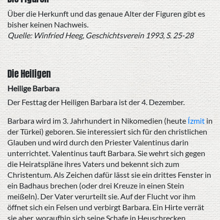
Über die Herkunft und das genaue Alter der Figuren gibt es
bisher keinen Nachweis.
Quelle: Winfried Heeg, Geschichtsverein 1993, S. 25-28
Die Heiligen
Heilige Barbara
Der Festtag der Heiligen Barbara ist der 4. Dezember.
Barbara wird im 3. Jahrhundert in Nikomedien (heute
Ízmit
in
der Türkei) geboren. Sie interessiert sich für den christlichen
Glauben und wird durch den Priester Valentinus darin
unterrichtet. Valentinus tauft Barbara. Sie wehrt sich gegen
die Heiratspläne ihres Vaters und bekennt sich zum
Christentum. Als Zeichen dafür lässt sie ein drittes Fenster in
ein Badhaus brechen (oder drei Kreuze in einen Stein
meißeln). Der Vater verurteilt sie. Auf der Flucht vor ihm
öffnet sich ein Felsen und verbirgt Barbara. Ein Hirte verrät
sie aber, woraufhin sich seine Schafe in Heuschrecken