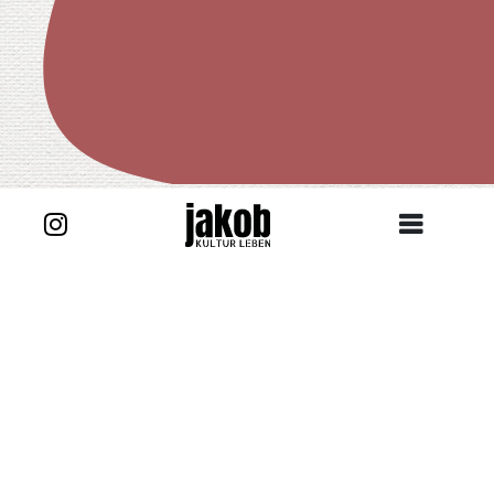
Zurück zur Story
Ein Teller aus Kindertagen findet sich zufällig
bei der Nachbarin. Bemalt mit dem „Zehn
kleine Negerlein-Motiv“ hat er Erinnerungen