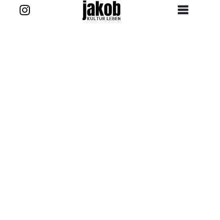
Zurück zur Story
Kontakt
projekt@jakob-kultur-leben.de
jakob_kultur_leben
Ansprechpartner