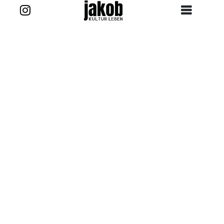
Zurück zur Story
Kontakt
projekt@jakob-kultur-leben.de
jakob_kultur_leben
Ansprechpartner