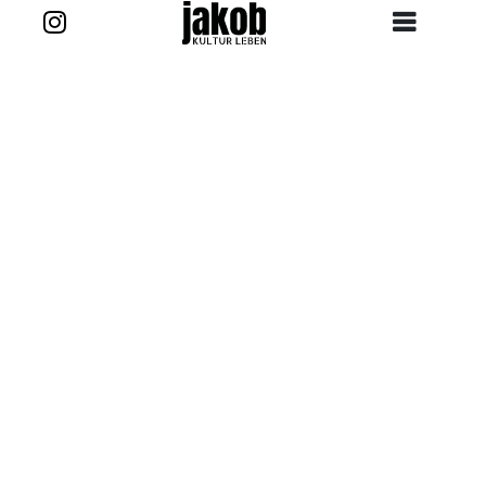
Zurück zur Story
Kontakt
projekt@jakob-kultur-leben.de
jakob_kultur_leben
Ansprechpartner