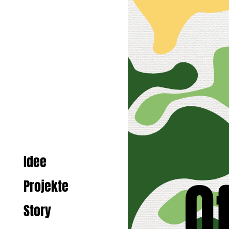
Idee
O
Projekte
Story