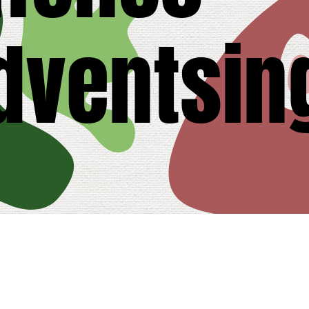
dventsin
tory