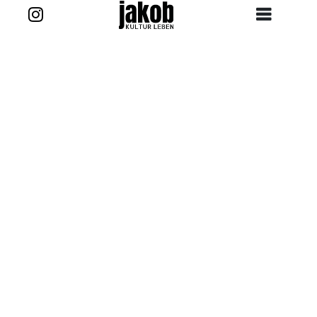
Zurück zur Story
Kontakt
projekt@jakob-kultur-leben.de
jakob_kultur_leben
Ansprechpartner