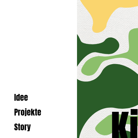
Idee
K
Projekte
Story