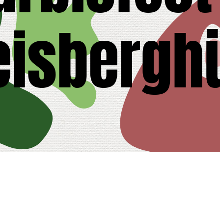
eisbergh
tory