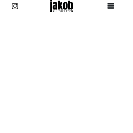
Zurück zur Story
Kontakt
projekt@jakob-kultur-leben.de
jakob_kultur_leben
Ansprechpartner