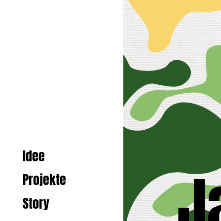
Idee
J
Projekte
Story