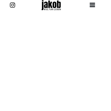
Zurück zur Story
Kontakt
projekt@jakob-kultur-leben.de
jakob_kultur_leben
Ansprechpartner