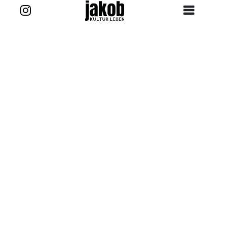
Zurück zur Story
Kontakt
projekt@jakob-kultur-leben.de
jakob_kultur_leben
Ansprechpartner