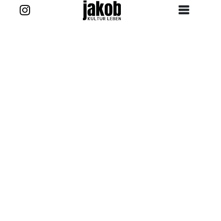
Zurück zur Story
Kontakt
projekt@jakob-kultur-leben.de
jakob_kultur_leben
Ansprechpartner