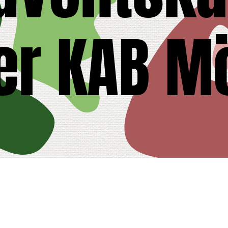
er KAB M
tory