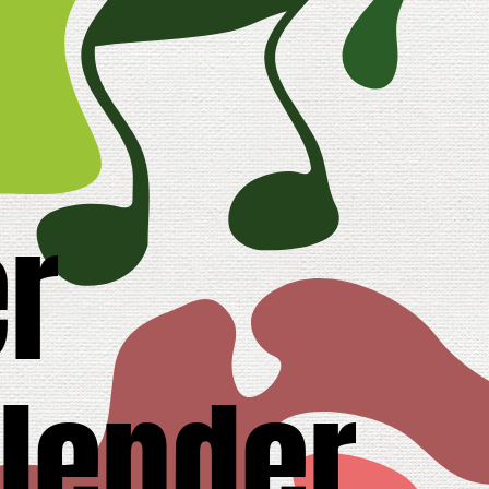
r
lender