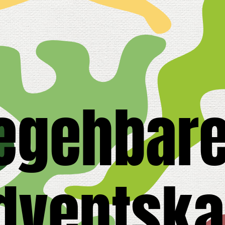
egehbare
dventska