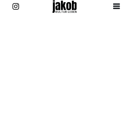
Zurück zur Story
Kontakt
projekt@jakob-kultur-leben.de
jakob_kultur_leben
Ansprechpartner