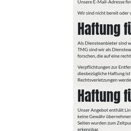
Unsere E-Mail-Adresse fin
Wir sind nicht bereit oder
Haftung f
Als Diensteanbieter sind w
TMG sind wir als Dienstea
forschen, die auf eine rech
Verpflichtungen zur Entfe
diesbezügliche Haftung is
Rechtsverletzungen werden
Haftung f
Unser Angebot enthält Link
keine Gewähr übernehmen. Fü
Seiten wurden zum Zeitpun
erkennbar.