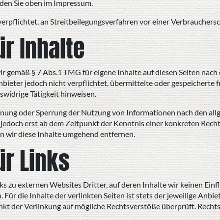
den Sie oben im Impressum.
 verpflichtet, an Streitbeilegungsverfahren vor einer Verbrauchers
ür Inhalte
ir gemäß § 7 Abs.1 TMG für eigene Inhalte auf diesen Seiten nach
nbieter jedoch nicht verpflichtet, übermittelte oder gespeicher
tswidrige Tätigkeit hinweisen.
rnung oder Sperrung der Nutzung von Informationen nach den all
t jedoch erst ab dem Zeitpunkt der Kenntnis einer konkreten Rec
 wir diese Inhalte umgehend entfernen.
ür Links
s zu externen Websites Dritter, auf deren Inhalte wir keinen Ein
r die Inhalte der verlinkten Seiten ist stets der jeweilige Anbiet
kt der Verlinkung auf mögliche Rechtsverstöße überprüft. Rechts